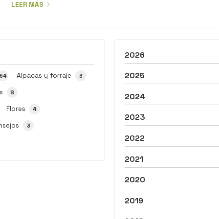
LEER MÁS
llegando el invierno, se nota que el termómetro durante la
noche y a primeras horas de la mañana empieza a coger
valores más fríos. Momento idóneo de que tu casa esté
condicion...
2026
2025
Alpacas y forraje
54
3
s
8
2024
Flores
4
2023
nsejos
3
2022
2021
2020
2019