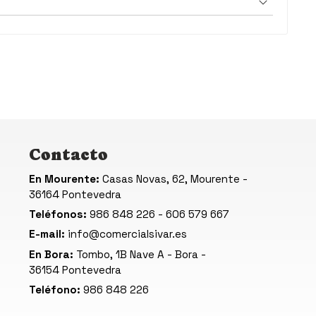
Contacto
En Mourente:
Casas Novas, 62, Mourente -
36164 Pontevedra
Teléfonos:
986 848 226
-
606 579 667
E-mail:
info@comercialsivar.es
En Bora:
Tombo, 1B Nave A - Bora -
36154 Pontevedra
Teléfono:
986 848 226