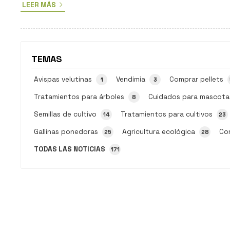
LEER MÁS
modelos y tipos de pellets en el mercado y no todos son
iguales, tenemos que saber diferenciar los que son de
mejor calidad para obtener el máximo rendimiento de ellos.
En esta entrada de Comercial Sivar te vamos a enseñar a
di...
TEMAS
Avispas velutinas
Vendimia
Comprar pellets
1
3
Tratamientos para árboles
Cuidados para mascota
8
Semillas de cultivo
Tratamientos para cultivos
14
23
Gallinas ponedoras
Agricultura ecológica
Co
25
28
TODAS LAS NOTICIAS
171