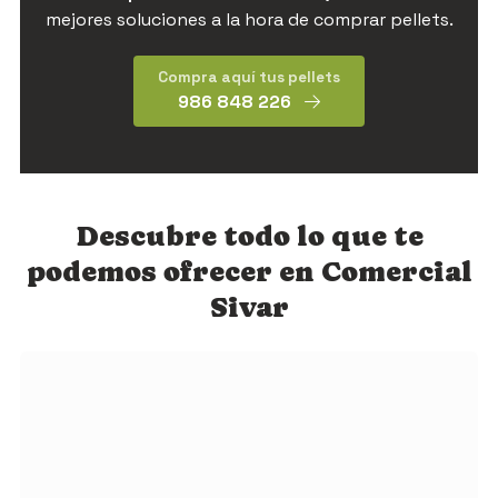
especializado en la venta de este tipo de
combustible para calefacción en Pontevedra.
Gracias a los muchos años dedicándonos a la
venta de
pellets en Pontevedra,
ofrecemos las
mejores soluciones a la hora de comprar pellets.
Compra aquí tus pellets
986 848 226
Descubre todo lo que te
podemos ofrecer en Comercial
Sivar