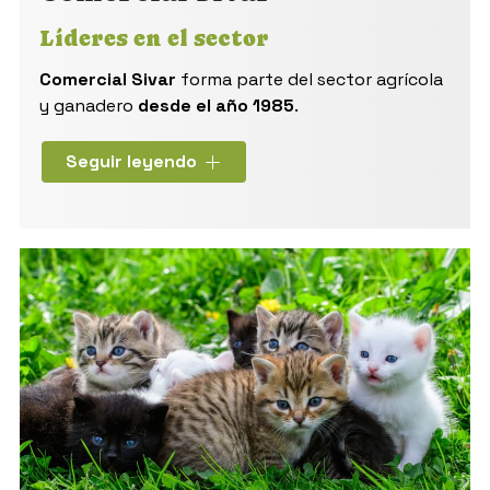
Empresa agrícola y
ganadera de Pontevedra -
Comercial Sivar
Líderes en el sector
Comercial Sivar
forma parte del sector agrícola
y ganadero
desde el año 1985
.
Nuestra amplia
experiencia
en el mundo de la
Seguir leyendo
agricultura y la ganadería ha logrado convertir
un almacén comercial en
una de las principales
empresas
con
los mejores productos y
servicios
.
Junto con la extensión de la empresa, se han ido
aumentando los sectores a los que prestamos
servicios, como la
alimentación de mascotas