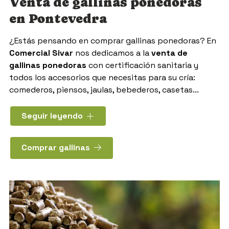
Venta de gallinas ponedoras
en Pontevedra
¿Estás pensando en comprar gallinas ponedoras? En
Comercial Sivar
nos dedicamos a la
venta de
gallinas ponedoras
con certificación sanitaria y
todos los accesorios que necesitas para su cría:
comederos, piensos, jaulas, bebederos, casetas...
Realizamos la venta por encargo, por lo que no dudes
Seguir leyendo
en contactarnos y solicitar las
gallinas ponedoras
que quieras, indicándonos, si quieres, la raza.
Comprar gallinas