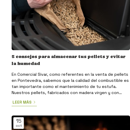
5 consejos para almacenar tus pellets y evitar
la humedad
En Comercial Sivar, como referentes en la venta de pellets
en Pontevedra, sabemos que la calidad del combustible es
tan importante como el mantenimiento de tu estufa.
Nuestros pellets, fabricados con madera virgen y con
certificación ENplus, garantizan un alto poder calorífico.
LEER MÁS
Ahora bien, para que ese rendimiento se mantenga intacto,
es vital protegerlos de su mayor enemigo: la humedad. Si
has aprovechado nuestra promoción de transporte
15
gratuito al comprar un palé de 70 sacos, es probable que
oct
...