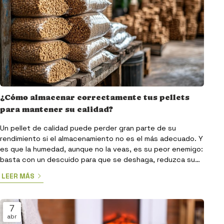
¿Cómo almacenar correctamente tus pellets
para mantener su calidad?
Un pellet de calidad puede perder gran parte de su
rendimiento si el almacenamiento no es el más adecuado. Y
es que la humedad, aunque no la veas, es su peor enemigo:
basta con un descuido para que se deshaga, reduzca su
poder calorífico y hasta dañe tu estufa o caldera. Así que
LEER MÁS
ahora la pregunta es lógica: ¿Cómo evitarlo? No te
preocupes porque en Comercial Sivar, como tus
especialistas en la venta de pellets en Pontevedra, te
7
damos en este artículo los mejores consejos al respecto.
abr
El lugar d...