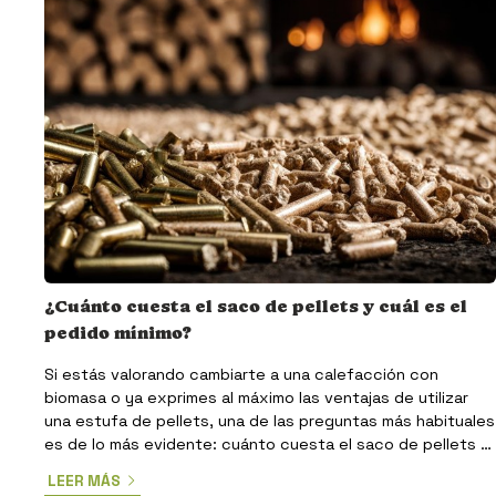
¿Cuánto cuesta el saco de pellets y cuál es el
pedido mínimo?
Si estás valorando cambiarte a una calefacción con
biomasa o ya exprimes al máximo las ventajas de utilizar
una estufa de pellets, una de las preguntas más habituales
es de lo más evidente: cuánto cuesta el saco de pellets y
cuántos hay que comprar como mínimo a la hora de
LEER MÁS
hacernos un pedido. ¿Lo resolvemos? Vamos con ello: en