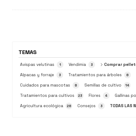
Comercial Sivar te ofrecemos el mejor precio a la hora de
comprar tu pellets en Pontevedra, pero antes de hablar de
dinero tenemos que decirte una cosa muy importante. Es...
TEMAS
Avispas velutinas
Vendimia
Comprar pellet
1
3
Alpacas y forraje
Tratamientos para árboles
3
8
Cuidados para mascotas
Semillas de cultivo
8
14
Tratamientos para cultivos
Flores
Gallinas p
23
4
Agricultura ecológica
Consejos
TODAS LAS N
28
3