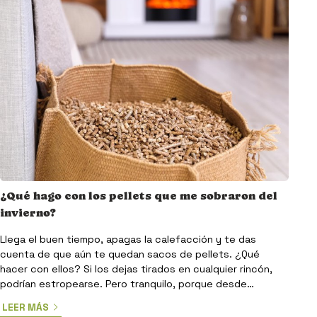
¿Qué hago con los pellets que me sobraron del
invierno?
Llega el buen tiempo, apagas la calefacción y te das
cuenta de que aún te quedan sacos de pellets. ¿Qué
hacer con ellos? Si los dejas tirados en cualquier rincón,
podrían estropearse. Pero tranquilo, porque desde
Comercial Sivar, como especialistas en venta de pellets en
LEER MÁS
Pontevedra, te confirmamos que hay formas muy útiles y