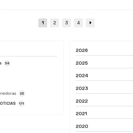
equipo sea mayor. ¿Buscas los mejores para darte calor en
los meses más fríos? Entonces ven a vernos o llama al
equipo de Comercial Sivar. Los mejores pellets de...
1
2
3
4
2026
2025
s
54
2024
2023
onedoras
25
2022
OTICIAS
171
2021
2020