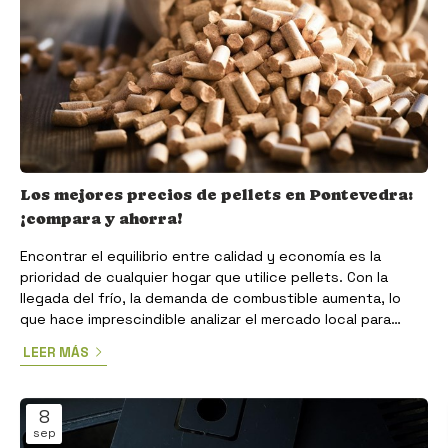
Los mejores precios de pellets en Pontevedra:
¡compara y ahorra!
Encontrar el equilibrio entre calidad y economía es la
prioridad de cualquier hogar que utilice pellets. Con la
llegada del frío, la demanda de combustible aumenta, lo
que hace imprescindible analizar el mercado local para
asegurar un invierno cálido sin que la factura se dispare. En
LEER MÁS
Comercial Sivar entendemos que el ahorro no solo viene del
precio por saco, sino de la eficiencia energética que
ofrece un producto superior. ¿Por qué varían los precios
8
de los pellets en la provincia? El coste de...
sep