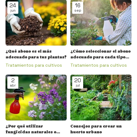
24
16
jun
sep
¿Qué abono es el más
¿Cómo seleccionar el abono
adecuado para tus plantas?
adecuado para cada tipo
de planta en tu jardín o
Tratamientos para cultivos
Tratamientos para cultivos
cultivo?
2
20
abr
jul
¿Por qué utilizar
Consejos para crear un
fungicidas naturales o
huerto urbano