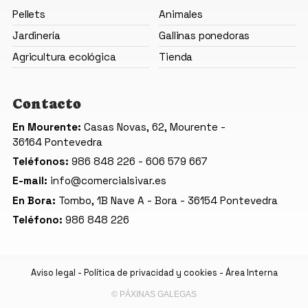
Pellets
Animales
Jardinería
Gallinas ponedoras
Agricultura ecológica
Tienda
Contacto
En Mourente:
Casas Novas, 62, Mourente -
36164 Pontevedra
Teléfonos:
986 848 226
-
606 579 667
E-mail:
info@comercialsivar.es
En Bora:
Tombo, 1B Nave A - Bora -
36154 Pontevedra
Teléfono:
986 848 226
Aviso legal
-
Política de privacidad y cookies
-
Área Interna
© PÁXINAS GALEGAS