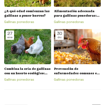
¿A qué edad comienzan las
Alimentación adecuada
gallinas a poner huevos?
para gallinas ponedoras:
claves para huevos de
Gallinas ponedoras
Gallinas ponedoras
calidad
27
30
ene
dic
Combina la cría de gallinas
Prevención de
con un huerto ecológico:
enfermedades comunes en
¡sinergias beneficiosas!
gallinas ponedoras
Gallinas ponedoras
Gallinas ponedoras