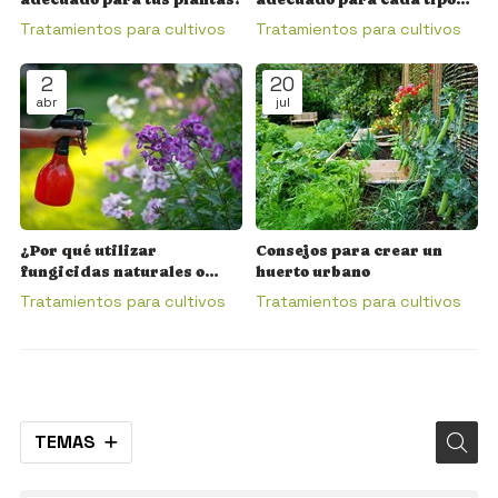
de planta en tu jardín o
Tratamientos para cultivos
Tratamientos para cultivos
cultivo?
2
20
abr
jul
¿Por qué utilizar
Consejos para crear un
fungicidas naturales o
huerto urbano
ecológicos?
Tratamientos para cultivos
Tratamientos para cultivos
TEMAS