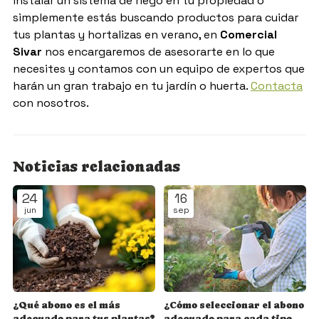
instalar un sistema de riego en tu propiedad o
simplemente estás buscando productos para cuidar
tus plantas y hortalizas en verano, en
Comercial
Sivar
nos encargaremos de asesorarte en lo que
necesites y contamos con un equipo de expertos que
harán un gran trabajo en tu jardín o huerta.
Contacta
con nosotros.
Noticias relacionadas
24
16
jun
sep
¿Qué abono es el más
¿Cómo seleccionar el abono
adecuado para tus plantas?
adecuado para cada tipo