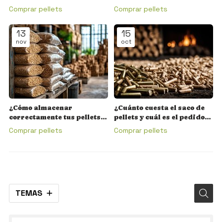
humedad
¡compara y ahorra!
Comprar pellets
Comprar pellets
13
15
nov
oct
¿Cómo almacenar
¿Cuánto cuesta el saco de
correctamente tus pellets
pellets y cuál es el pedido
para mantener su calidad?
mínimo?
Comprar pellets
Comprar pellets
TEMAS